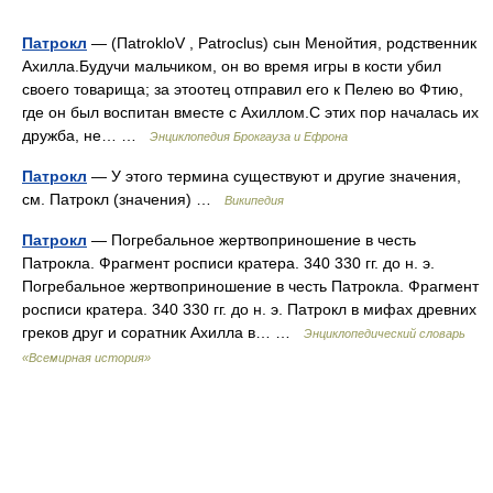
Патрокл
— (ПatrokloV , Patroclus) сын Менойтия, родственник
Ахилла.Будучи мальчиком, он во время игры в кости убил
своего товарища; за этоотец отправил его к Пелею во Фтию,
где он был воспитан вместе с Ахиллом.С этих пор началась их
дружба, не… …
Энциклопедия Брокгауза и Ефрона
Патрокл
— У этого термина существуют и другие значения,
см. Патрокл (значения) …
Википедия
Патрокл
— Погребальное жертвоприношение в честь
Патрокла. Фрагмент росписи кратера. 340 330 гг. до н. э.
Погребальное жертвоприношение в честь Патрокла. Фрагмент
росписи кратера. 340 330 гг. до н. э. Патрокл в мифах древних
греков друг и соратник Ахилла в… …
Энциклопедический словарь
«Всемирная история»