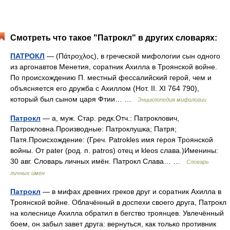
Смотреть что такое "Патрокл" в других словарях:
ПАТРОКЛ
— (Πάτροχλος), в греческой мифологии сын одного
из аргонавтов Менетия, соратник Ахилла в Троянской войне.
По происхождению П. местный фессалийский герой, чем и
объясняется его дружба с Ахиллом (Нот. II. XI 764 790),
который был сыном царя Фтии… …
Энциклопедия мифологии
Патрокл
— а, муж. Стар. редк.Отч.: Патроклович,
Патрокловна.Производные: Патроклушка; Патря;
Патя.Происхождение: (Греч. Patrokles имя героя Троянской
войны. От pater (род. п. patros) отец и kleos слава.)Именины:
30 авг. Словарь личных имён. Патрокл Слава… …
Словарь
личных имен
Патрокл
— в мифах древних греков друг и соратник Ахилла в
Троянской войне. Облачённый в доспехи своего друга, Патрокл
на колеснице Ахилла обратил в бегство троянцев. Увлечённый
боем, он забыл завет друга: вернуться, как только противник