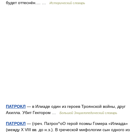
будет оттеснён.… …
Исторический словарь
ПАТРОКЛ
— в Илиаде один из героев Троянской войны, друг
Ахилла. Убит Гектором …
Большой Энциклопедический словарь
ПАТРОКЛ
— (греч. Патрох^оО герой поэмы Гомера «Илиада»
(между Х VIII вв. до н.э.). В греческой мифологии сын одного из