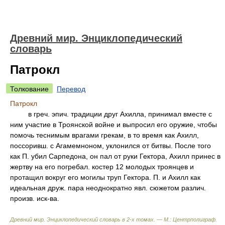
Древний мир. Энциклопедический
словарь
Патрокл
Толкование
Перевод
Патрокл
в греч. эпич. традиции друг Ахилла, принимал вместе с
ним участие в Троянской войне и выпросил его оружие, чтобы
помочь теснимым врагами грекам, в то время как Ахилл,
поссоривш. с Агамемноном, уклонился от битвы. После того
как П. убил Сарпедона, он пал от руки Гектора, Ахилл принес в
жертву на его погребал. костер 12 молодых троянцев и
протащил вокруг его могилы труп Гектора. П. и Ахилл как
идеальная друж. пара неоднократно явл. сюжетом различ.
произв. иск-ва.
Древний мир. Энциклопедический словарь в 2-х томах. — М.: Центрполиграф
.